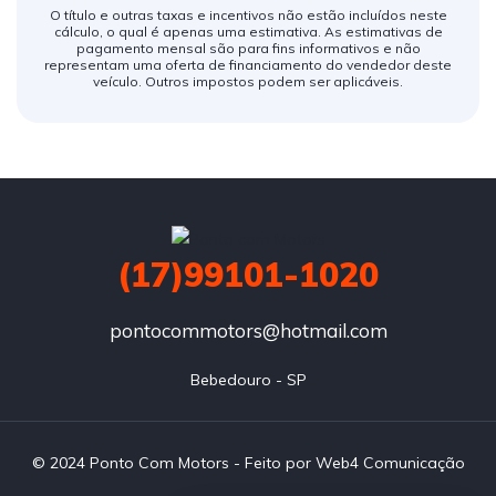
O título e outras taxas e incentivos não estão incluídos neste
cálculo, o qual é apenas uma estimativa. As estimativas de
pagamento mensal são para fins informativos e não
representam uma oferta de financiamento do vendedor deste
veículo. Outros impostos podem ser aplicáveis.
(17)99101-1020
pontocommotors@hotmail.com
Bebedouro - SP
© 2024 Ponto Com Motors - Feito por Web4 Comunicação